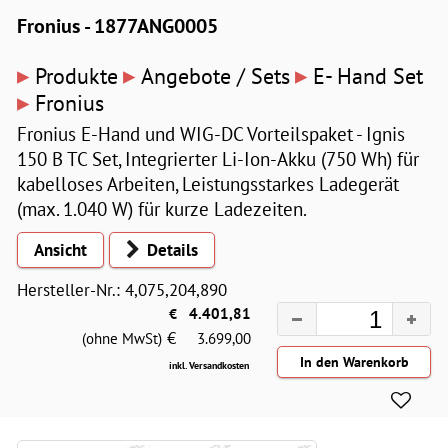
Fronius - 1877ANG0005
▸
▸
▸
Produkte
Angebote / Sets
E- Hand Set
▸
Fronius
Fronius E-Hand und WIG-DC Vorteilspaket - Ignis
150 B TC Set, Integrierter Li-Ion-Akku (750 Wh) für
kabelloses Arbeiten, Leistungsstarkes Ladegerät
(max. 1.040 W) für kurze Ladezeiten.
Ansicht
Details
Hersteller-Nr.: 4,075,204,890
€
4.401,81
€
(ohne MwSt)
3.699,00
inkl. Versandkosten