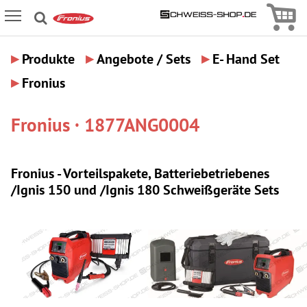
Icon
Icon Menu
▸
▸
▸
Produkte
Angebote / Sets
E- Hand Set
▸
Fronius
Fronius · 1877ANG0004
Fronius - Vorteilspakete, Batteriebetriebenes
/Ignis 150 und /Ignis 180 Schweißgeräte Sets