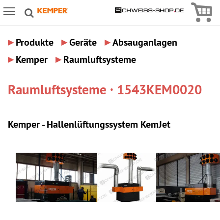
Icon
Icon Menu
▸
▸
▸
Produkte
Geräte
Absauganlagen
▸
▸
Kemper
Raumluftsysteme
Raumluftsysteme · 1543KEM0020
Kemper - Hallenlüftungssystem KemJet