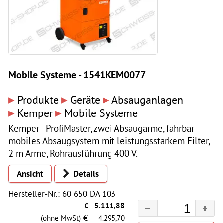
Mobile Systeme - 1541KEM0077
▸
▸
▸
Produkte
Geräte
Absauganlagen
▸
▸
Kemper
Mobile Systeme
Kemper - ProfiMaster, zwei Absaugarme, fahrbar -
mobiles Absaugsystem mit leistungsstarkem Filter,
2 m Arme, Rohrausführung 400 V.
Ansicht
Details
Hersteller-Nr.: 60 650 DA 103
€
5.111,88
€
(ohne MwSt)
4.295,70