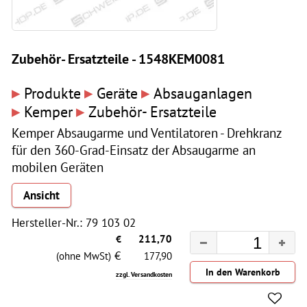
Zubehör- Ersatzteile - 1548KEM0081
▸
▸
▸
Produkte
Geräte
Absauganlagen
▸
▸
Kemper
Zubehör- Ersatzteile
Kemper Absaugarme und Ventilatoren - Drehkranz
für den 360-Grad-Einsatz der Absaugarme an
mobilen Geräten
Ansicht
Hersteller-Nr.: 79 103 02
€
211,70
€
(ohne MwSt)
177,90
zzgl. Versandkosten