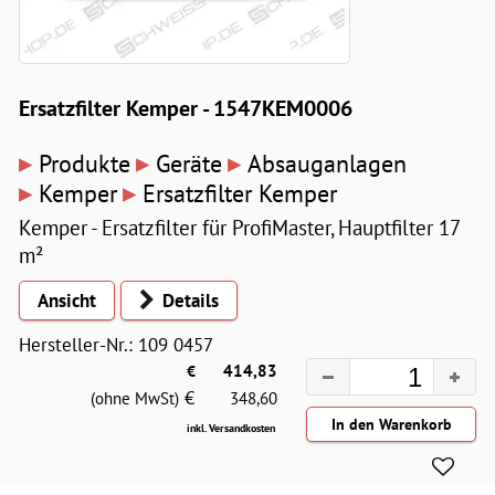
Ersatzfilter Kemper - 1547KEM0006
▸
▸
▸
Produkte
Geräte
Absauganlagen
▸
▸
Kemper
Ersatzfilter Kemper
Kemper - Ersatzfilter für ProfiMaster, Hauptfilter 17
m²
Ansicht
Details
Hersteller-Nr.: 109 0457
€
414,83
€
(ohne MwSt)
348,60
inkl. Versandkosten