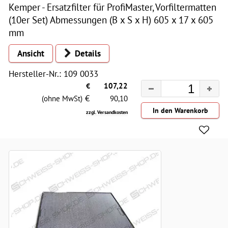
Kemper - Ersatzfilter für ProfiMaster, Vorfiltermatten
(10er Set) Abmessungen (B x S x H) 605 x 17 x 605
mm
Ansicht
Details
Hersteller-Nr.: 109 0033
€
107,22
€
(ohne MwSt)
90,10
zzgl. Versandkosten