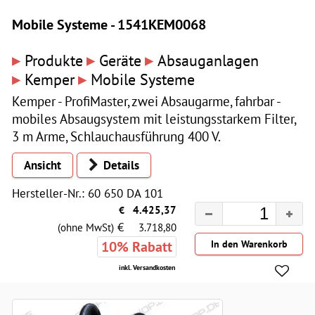
Mobile Systeme - 1541KEM0068
▸
▸
▸
Produkte
Geräte
Absauganlagen
▸
▸
Kemper
Mobile Systeme
Kemper - ProfiMaster, zwei Absaugarme, fahrbar -
mobiles Absaugsystem mit leistungsstarkem Filter,
3 m Arme, Schlauchausführung 400 V.
Ansicht
Details
Hersteller-Nr.: 60 650 DA 101
€
4.425,37
€
(ohne MwSt)
3.718,80
10% Rabatt
inkl. Versandkosten