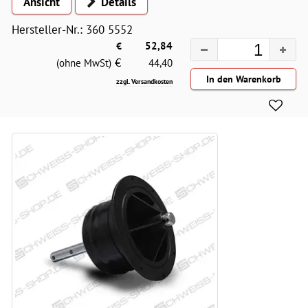
Ansicht
Details
Hersteller-Nr.: 360 5552
€
52,84
€
(ohne MwSt)
44,40
zzgl. Versandkosten