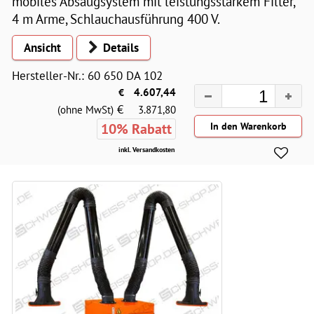
mobiles Absaugsystem mit leistungsstarkem Filter,
4 m Arme, Schlauchausführung 400 V.
Ansicht
Details
Hersteller-Nr.: 60 650 DA 102
€
4.607,44
€
(ohne MwSt)
3.871,80
10% Rabatt
inkl. Versandkosten