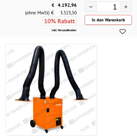
€
4.192,96
€
(ohne MwSt)
3.523,50
10% Rabatt
inkl. Versandkosten