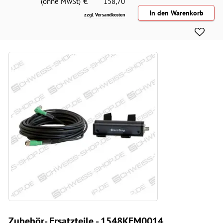
€
(ohne MwSt)
158,70
zzgl. Versandkosten
Zubehör- Ersatzteile - 1548KEM0014