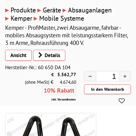
▸
▸
▸
Produkte
Geräte
Absauganlagen
▸
▸
Kemper
Mobile Systeme
Kemper - ProfiMaster, zwei Absaugarme, fahrbar -
mobiles Absaugsystem mit leistungsstarkem Filter,
3 m Arme, Rohrausführung 400 V.
Ansicht
Details
Hersteller-Nr.: 60 650 DA 104
€
5.562,77
€
(ohne MwSt)
4.674,60
10% Rabatt
inkl. Versandkosten