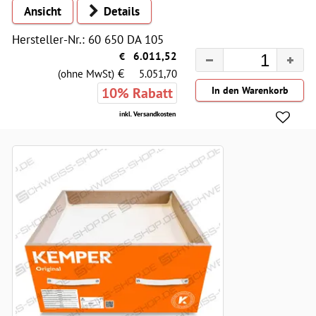
Ansicht
Details
Hersteller-Nr.: 60 650 DA 105
€
6.011,52
€
(ohne MwSt)
5.051,70
10% Rabatt
inkl. Versandkosten