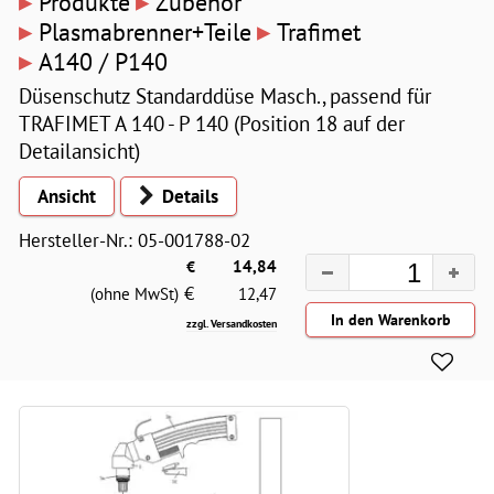
▸
▸
Produkte
Zubehör
▸
▸
Plasmabrenner+Teile
Trafimet
▸
A140 / P140
Düsenschutz Standarddüse Masch., passend für
TRAFIMET A 140 - P 140 (Position 18 auf der
Detailansicht)
Ansicht
Details
Hersteller-Nr.: 05-001788-02
€
14,84
€
(ohne MwSt)
12,47
zzgl. Versandkosten