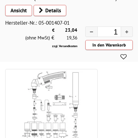
Ansicht
Details
Hersteller-Nr.: 05-001407-01
€
23,04
€
(ohne MwSt)
19,36
zzgl. Versandkosten