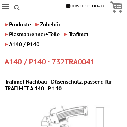
Icon
Icon Menu
▸
▸
Produkte
Zubehör
▸
▸
Plasmabrenner+Teile
Trafimet
▸
A140 / P140
A140 / P140 · 732TRA0041
Trafimet Nachbau - Düsenschutz, passend für
TRAFIMET A 140 - P 140