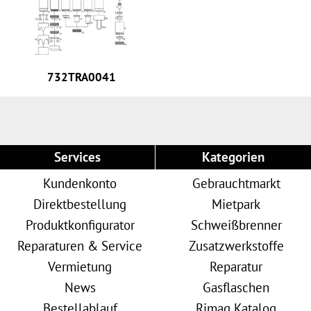
732TRA0041
Services
Kategorien
Kundenkonto
Gebrauchtmarkt
Direktbestellung
Mietpark
Produktkonfigurator
Schweißbrenner
Reparaturen & Service
Zusatzwerkstoffe
Vermietung
Reparatur
News
Gasflaschen
Bestellablauf
Rimag Katalog