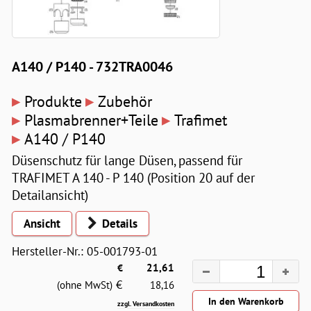
A140 / P140 - 732TRA0046
▸
▸
Produkte
Zubehör
▸
▸
Plasmabrenner+Teile
Trafimet
▸
A140 / P140
Düsenschutz für lange Düsen, passend für
TRAFIMET A 140 - P 140 (Position 20 auf der
Detailansicht)
Ansicht
Details
Hersteller-Nr.: 05-001793-01
€
21,61
€
(ohne MwSt)
18,16
zzgl. Versandkosten