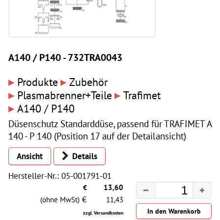
A140 / P140 - 732TRA0043
▸
▸
Produkte
Zubehör
▸
▸
Plasmabrenner+Teile
Trafimet
▸
A140 / P140
Düsenschutz Standarddüse, passend für TRAFIMET A
140 - P 140 (Position 17 auf der Detailansicht)
Ansicht
Details
Hersteller-Nr.: 05-001791-01
€
13,60
€
(ohne MwSt)
11,43
zzgl. Versandkosten