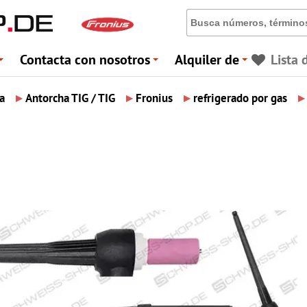
Contacta con nosotros
Alquiler de
Lista 
+
+
+
▸
▸
▸
▸
a
Antorcha TIG / TIG
Fronius
refrigerado por gas