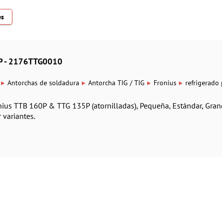
es
P - 2176TTG0010
▸
▸
▸
▸
Antorchas de soldadura
Antorcha TIG / TIG
Fronius
refrigerado
nius TTB 160P & TTG 135P (atornilladas), Pequeña, Estándar, Gran
 variantes.