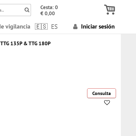
Icon Busca números, términos..
Cesta: 0
€ 0,00
de vigilancia
ES
Iniciar sesión
TTG 135P & TTG 180P
Consulta