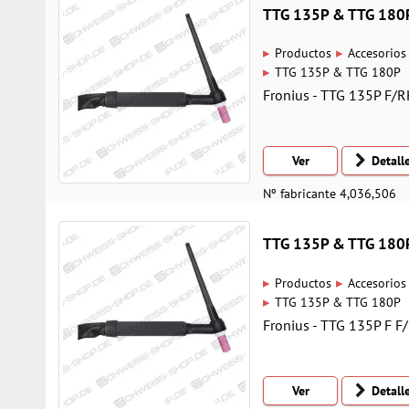
TTG 135P & TTG 180
▸
▸
Productos
Accesorios
▸
TTG 135P & TTG 180P
Fronius - TTG 135P F/
Ver
Detall
Nº fabricante 4,036,506
TTG 135P & TTG 180
▸
▸
Productos
Accesorios
▸
TTG 135P & TTG 180P
Fronius - TTG 135P F 
Ver
Detall