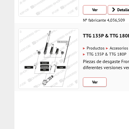
Ver
Detall
Nº fabricante 4,036,509
TTG 135P & TTG 180
▸
▸
Productos
Accesorios
▸
TTG 135P & TTG 180P
Piezas de desgaste Fro
diferentes versiones ver
Ver