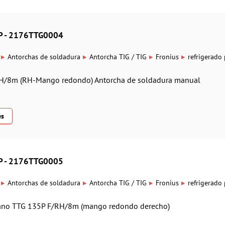
P - 2176TTG0004
▸
▸
▸
▸
Antorchas de soldadura
Antorcha TIG / TIG
Fronius
refrigerado
RH/8m (RH-Mango redondo) Antorcha de soldadura manual
es
P - 2176TTG0005
▸
▸
▸
▸
Antorchas de soldadura
Antorcha TIG / TIG
Fronius
refrigerado
mano TTG 135P F/RH/8m (mango redondo derecho)