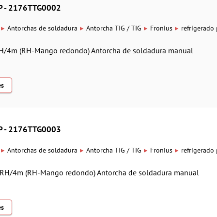
P - 2176TTG0002
▸
▸
▸
▸
Antorchas de soldadura
Antorcha TIG / TIG
Fronius
refrigerado
RH/4m (RH-Mango redondo) Antorcha de soldadura manual
es
P - 2176TTG0003
▸
▸
▸
▸
Antorchas de soldadura
Antorcha TIG / TIG
Fronius
refrigerado
F/RH/4m (RH-Mango redondo) Antorcha de soldadura manual
es