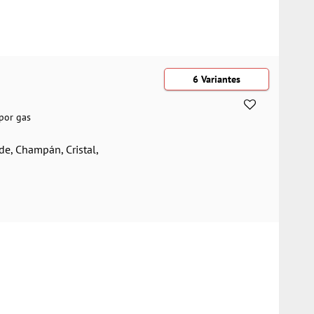
6 Variantes
 por gas
de, Champán, Cristal,