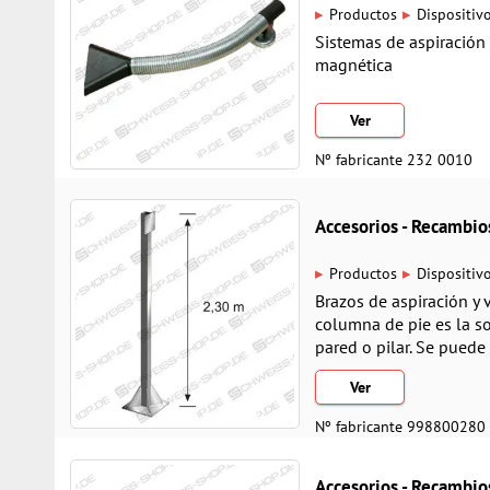
▸
▸
Productos
Dispositiv
Sistemas de aspiración
magnética
Ver
Nº fabricante 232 0010
Accesorios - Recamb
▸
▸
Productos
Dispositiv
Brazos de aspiración y 
columna de pie es la so
pared o pilar. Se puede
Ver
Nº fabricante 998800280
Accesorios - Recamb