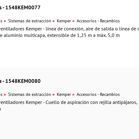
ios - 1548KEM0077
▸
▸
▸
os
Sistemas de extracción
Kemper
Accesorios - Recambios
ventiladores Kemper - línea de conexión, aire de salida o línea de
 aluminio multicapa, extensible de 1,25 m a máx. 5,0 m
ios - 1548KEM0080
▸
▸
▸
os
Sistemas de extracción
Kemper
Accesorios - Recambios
ventiladores Kemper - Cuello de aspiración con rejilla antipájaros,
m