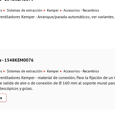
▸
▸
▸
os
Sistemas de extracción
Kemper
Accesorios - Recambios
ventiladores Kemper - Arranque/parada automáticos, ver variantes.
ios - 1548KEM0076
▸
▸
▸
os
Sistemas de extracción
Kemper
Accesorios - Recambios
ventiladores Kemper - material de conexión, Para la fijación de un
 salida de aire o de conexión de Ø 160 mm al soporte mural par
elescópicos y grúas.
es