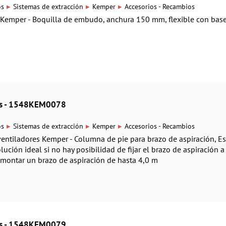
▸
▸
▸
os
Sistemas de extracción
Kemper
Accesorios - Recambios
 Kemper - Boquilla de embudo, anchura 150 mm, flexible con bas
ios - 1548KEM0078
▸
▸
▸
os
Sistemas de extracción
Kemper
Accesorios - Recambios
ventiladores Kemper - Columna de pie para brazo de aspiración, Es
lución ideal si no hay posibilidad de fijar el brazo de aspiración 
 montar un brazo de aspiración de hasta 4,0 m
ios - 1548KEM0079