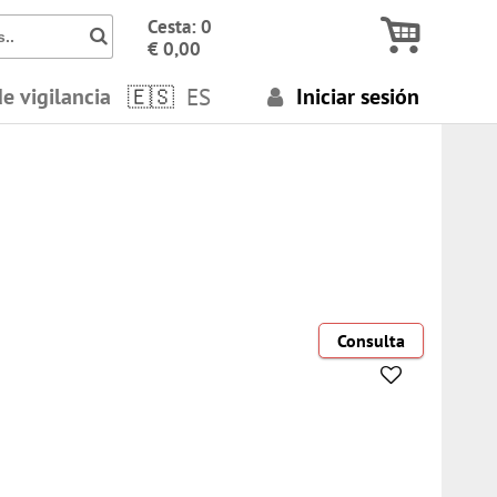
Icon Busca números, términos..
Cesta: 0
€ 0,00
de vigilancia
ES
Iniciar sesión
Consulta