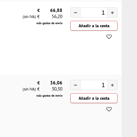
€
66,88
56,20
€
(sin IVA)
más gastos de envío
€
36,06
30,30
€
(sin IVA)
más gastos de envío