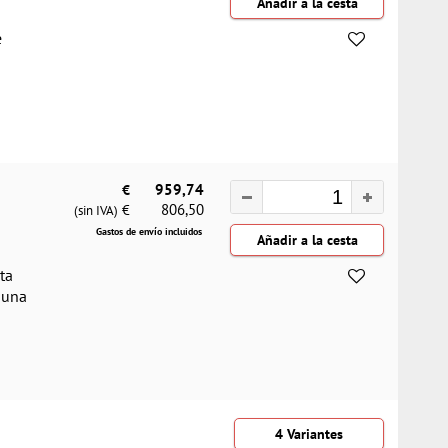
e
€
959,74
806,50
€
(sin IVA)
Gastos de envío incluidos
ta
a una
4 Variantes