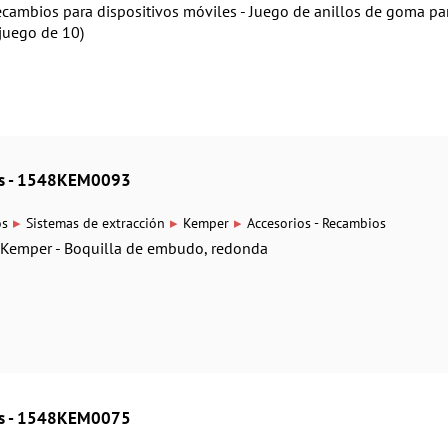
recambios para dispositivos móviles - Juego de anillos de goma pa
(juego de 10)
ios - 1548KEM0093
▸
▸
▸
os
Sistemas de extracción
Kemper
Accesorios - Recambios
 Kemper - Boquilla de embudo, redonda
ios - 1548KEM0075