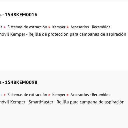
ios - 1548KEM0016
▸
▸
▸
os
Sistemas de extracción
Kemper
Accesorios - Recambios
móvil Kemper - Rejilla de protección para campanas de aspiración
ios - 1548KEM0098
▸
▸
▸
os
Sistemas de extracción
Kemper
Accesorios - Recambios
móvil Kemper - SmartMaster - Rejilla para campana de aspiración