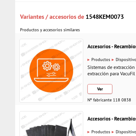
Variantes / accesorios de
1548KEM0073
Productos y accesorios similares
Accesorios - Recamb
▸
▸
Productos
Dispositiv
Sistemas de extracción 
extracción para VacuFi
Ver
Nº fabricante 118 0838
Accesorios - Recamb
▸
▸
Productos
Dispositiv