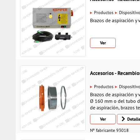
▸
▸
Productos
Dispositiv
Brazos de aspiración y 
Ver
Accesorios - Recamb
▸
▸
Productos
Dispositiv
Brazos de aspiración y 
Ø 160 mm o del tubo de
de aspiración, brazos t
Ver
Detall
Nº fabricante 93018