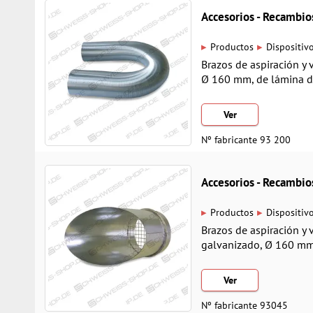
Accesorios - Recamb
▸
▸
Productos
Dispositiv
Brazos de aspiración y 
Ø 160 mm, de lámina de
Ver
Nº fabricante 93 200
Accesorios - Recamb
▸
▸
Productos
Dispositiv
Brazos de aspiración y 
galvanizado, Ø 160 m
Ver
Nº fabricante 93045