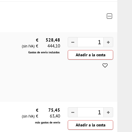
€
528,48
444,10
€
(sin IVA)
Gastos de envío incluidos
€
75,45
63,40
€
(sin IVA)
más gastos de envío