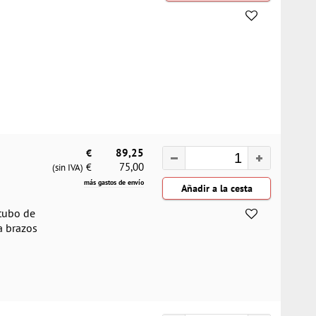
€
89,25
75,00
€
(sin IVA)
más gastos de envío
 tubo de
a brazos