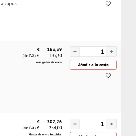
ra capós
€
163,39
137,30
€
(sin IVA)
más gastos de envío
€
302,26
254,00
€
(sin IVA)
Gastos de envío incluidos