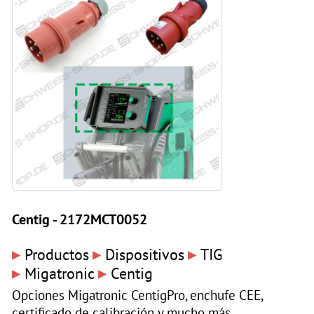
Centig - 2172MCT0052
▸
▸
▸
Productos
Dispositivos
TIG
▸
▸
Migatronic
Centig
Opciones Migatronic CentigPro, enchufe CEE,
certificado de calibración y mucho más.