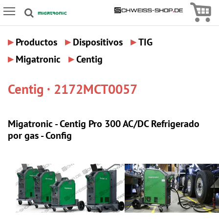
Icon
Icon Menu
▸
▸
▸
Productos
Dispositivos
TIG
▸
▸
Migatronic
Centig
Centig · 2172MCT0057
Migatronic - Centig Pro 300 AC/DC Refrigerado
por gas - Config