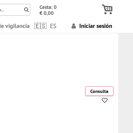
Icon Busca números, términos..
Cesta: 0
€ 0,00
de vigilancia
ES
Iniciar sesión
Consulta