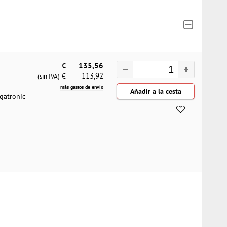
€
135,56
113,92
€
(sin IVA)
más gastos de envío
gatronic