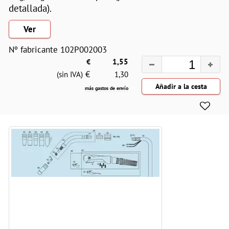
detallada).
Ver
Nº fabricante 102P002003
€
1,55
€
(sin IVA)
1,30
más gastos de envío