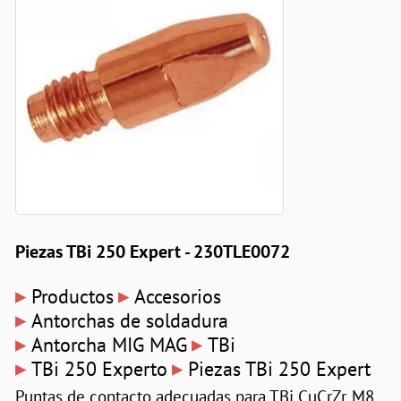
Piezas TBi 250 Expert - 230TLE0072
▸
▸
Productos
Accesorios
▸
Antorchas de soldadura
▸
▸
Antorcha MIG MAG
TBi
▸
▸
TBi 250 Experto
Piezas TBi 250 Expert
Puntas de contacto adecuadas para TBi CuCrZr, M8