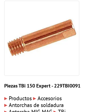
Piezas TBi 150 Expert - 229TBI0091
▸
▸
Productos
Accesorios
▸
Antorchas de soldadura
▸
▸
Antorcha MIG MAG
TBi