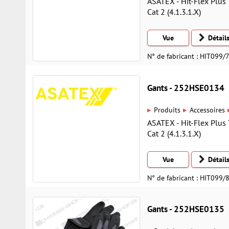
ASATEX - Hit-Flex Plus 
Cat 2 (4.1.3.1.X)
Vue
Détail
N° de fabricant : HIT099/
Gants - 252HSE0134
▸
▸
Produits
Accessoires
ASATEX - Hit-Flex Plus 
Cat 2 (4.1.3.1.X)
Vue
Détail
N° de fabricant : HIT099/
Gants - 252HSE0135