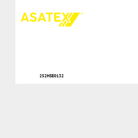
252HSE0132
Services
Compte client
Commande directe
Nouvelles