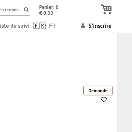
Icon Cherche des numéros, des termes..
Panier: 0
€ 0,00
iste de suivi
FR
S'inscrire
Demande