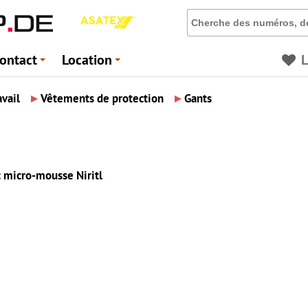
ontact
Location
L
+
+
▸
▸
avail
Vêtements de protection
Gants
ec micro-mousse Niritl