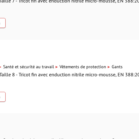
Taille 7 - Tricot fin avec enduction nitrile micro-mousse, EN 388:2
s
7
▸
▸
▸
Santé et sécurité au travail
Vêtements de protection
Gants
Taille 8 - Tricot fin avec enduction nitrile micro-mousse, EN 388:2
s
8