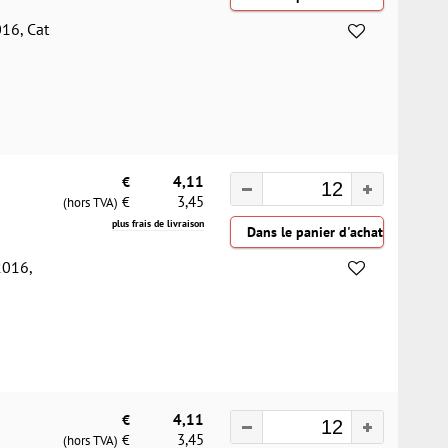
016, Cat
€
4,11
3,45
€
(hors TVA)
plus frais de livraison
2016,
€
4,11
3,45
€
(hors TVA)