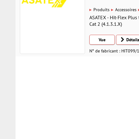
▸
▸
Produits
Accessoires
ASATEX - Hit-Flex Plus 
Cat 2 (4.1.3.1.X)
Vue
Détail
N° de fabricant : HIT099/