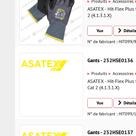
▸
▸
Produits
Accessoires
ASATEX - Hit-Flex Plus 
2 (4.1.3.1.X)
Vue
Détail
N° de fabricant : HIT099/
Gants - 252HSE0136
▸
▸
Produits
Accessoires
ASATEX - Hit-Flex Plus 
Cat 2 (4.1.3.1.X)
Vue
Détail
N° de fabricant : HIT099/
Gants - 252HSE0137