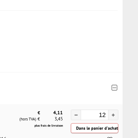
€
4,11
3,45
€
(hors TVA)
plus frais de livraison