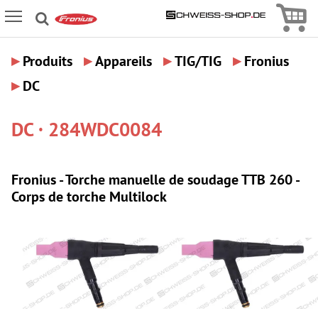
Icon
Icon Menu
▸
▸
▸
▸
Produits
Appareils
TIG/TIG
Fronius
▸
DC
DC · 284WDC0084
Fronius - Torche manuelle de soudage TTB 260 -
Corps de torche Multilock