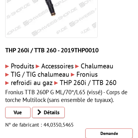
THP 260i / TTB 260 - 2019THP0010
▸
▸
▸
Produits
Accessoires
Chalumeau
▸
▸
TIG / TIG chalumeau
Fronius
▸
▸
refroidi au gaz
THP 260i / TTB 260
Fronius TTB 260P G ML/70°/L65 (vissé) - Corps de
torche Multilock (sans ensemble de tuyaux).
Vue
Détails
N° de fabricant : 44,0350,5465