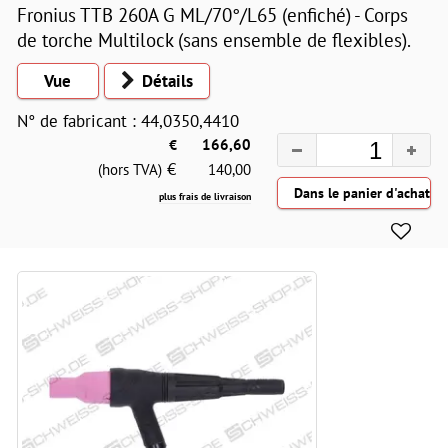
Fronius TTB 260A G ML/70°/L65 (enfiché) - Corps
de torche Multilock (sans ensemble de flexibles).
Vue
Détails
N° de fabricant : 44,0350,4410
€
166,60
€
(hors TVA)
140,00
plus frais de livraison