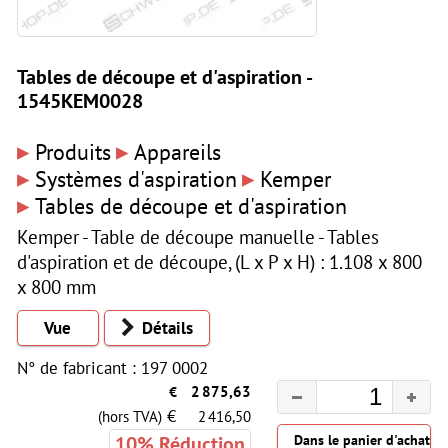
Tables de découpe et d'aspiration -
1545KEM0028
▸
▸
Produits
Appareils
▸
▸
Systèmes d'aspiration
Kemper
▸
Tables de découpe et d'aspiration
Kemper - Table de découpe manuelle - Tables
d'aspiration et de découpe, (L x P x H) : 1.108 x 800
x 800 mm
Vue
Détails
N° de fabricant : 197 0002
€
2 875,63
€
(hors TVA)
2 416,50
10% Réduction