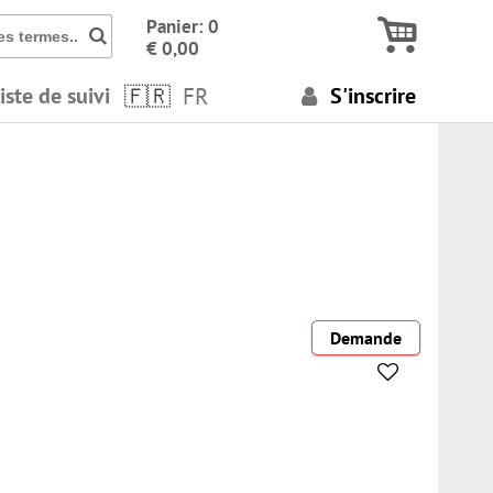
Icon Cherche des numéros, des termes..
Panier: 0
€ 0,00
iste de suivi
FR
S'inscrire
Demande