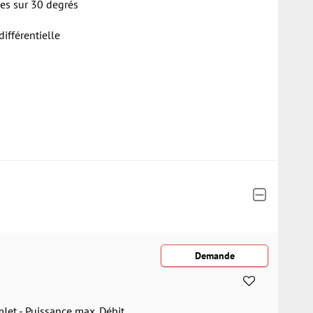
les sur 30 degrés
ifférentielle
Jet - Puissance max. Débit