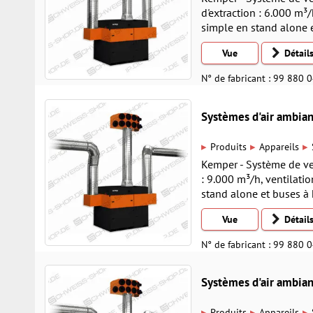
d'extraction : 6.000 m³
simple en stand alone 
Vue
Détail
N° de fabricant : 99 880 
Systèmes d'air ambi
▸
▸
▸
Produits
Appareils
Kemper - Système de ven
: 9.000 m³/h, ventilati
stand alone et buses à
Vue
Détail
N° de fabricant : 99 880 
Systèmes d'air ambi
▸
▸
▸
Produits
Appareils