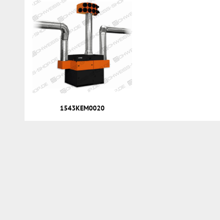
1543KEM0020
Services
Compte client
Commande directe
Nouvelles
Réparations et service