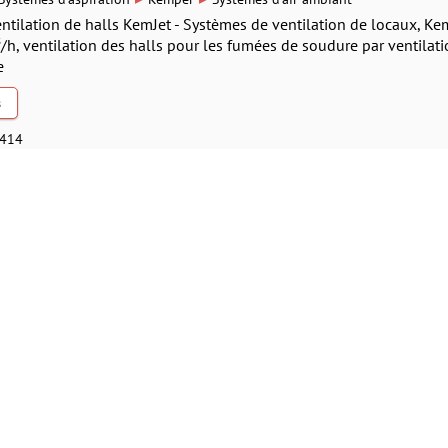
tilation de halls KemJet - Systèmes de ventilation de locaux, Kem
³/h, ventilation des halls pour les fumées de soudure par ventilati
e
s
0414