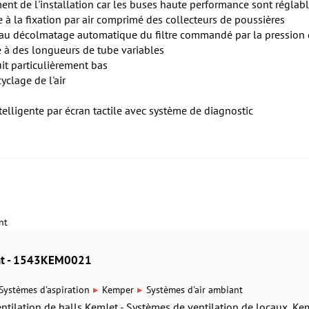
ement de l'installation car les buses haute performance sont réglab
 à la fixation par air comprimé des collecteurs de poussières
au décolmatage automatique du filtre commandé par la pression d
e à des longueurs de tube variables
it particulièrement bas
clage de l'air
elligente par écran tactile avec système de diagnostic
nt
ant - 1543KEM0021
▸
▸
Systèmes d'aspiration
Kemper
Systèmes d'air ambiant
tilation de halls KemJet - Systèmes de ventilation de locaux, Kem