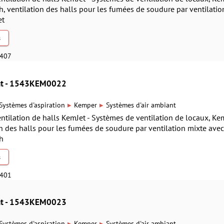
/h, ventilation des halls pour les fumées de soudure par ventilatio
et
s
0407
ant - 1543KEM0022
▸
▸
Systèmes d'aspiration
Kemper
Systèmes d'air ambiant
tilation de halls KemJet - Systèmes de ventilation de locaux, KemJ
on des halls pour les fumées de soudure par ventilation mixte avec
 h
s
0401
ant - 1543KEM0023
▸
▸
Systèmes d'aspiration
Kemper
Systèmes d'air ambiant