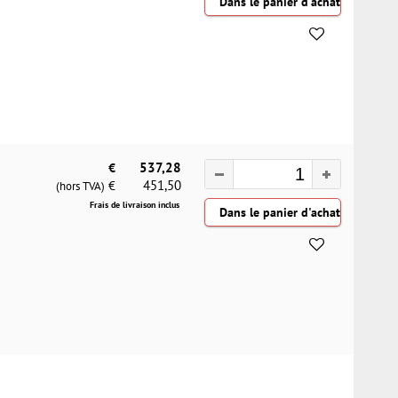
€
537,28
451,50
€
(hors TVA)
Frais de livraison inclus