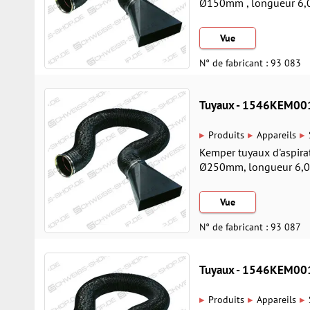
Ø150mm , longueur 6,0 
Vue
N° de fabricant : 93 083
Tuyaux - 1546KEM00
▸
▸
▸
Produits
Appareils
Kemper tuyaux d'aspirati
Ø250mm, longueur 6,0 m
Vue
N° de fabricant : 93 087
Tuyaux - 1546KEM00
▸
▸
▸
Produits
Appareils