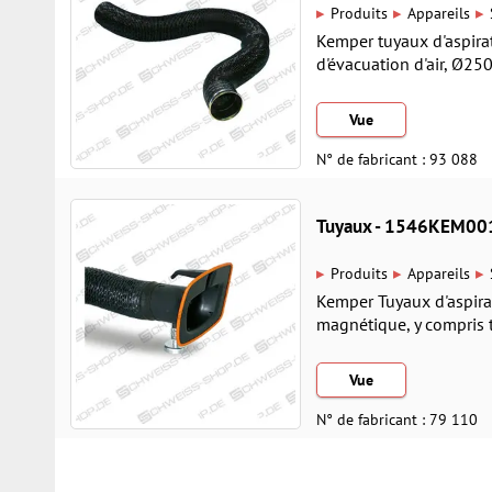
▸
▸
▸
Produits
Appareils
Kemper tuyaux d'aspirat
d'évacuation d'air, Ø2
Vue
N° de fabricant : 93 088
Tuyaux - 1546KEM00
▸
▸
▸
Produits
Appareils
Kemper Tuyaux d'aspirat
magnétique, y compris 
Vue
N° de fabricant : 79 110