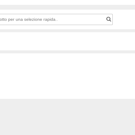
carrello della spesa: Numero di prodotto per una selezione rapida..