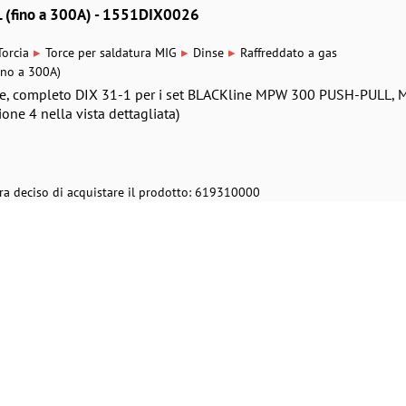
(fino a 300A) - 1551DIX0026
▸
▸
▸
Torcia
Torce per saldatura MIG
Dinse
Raffreddato a gas
no a 300A)
nse, completo DIX 31-1 per i set BLACKline MPW 300 PUSH-PULL, 
ne 4 nella vista dettagliata)
ra deciso di acquistare il prodotto: 619310000