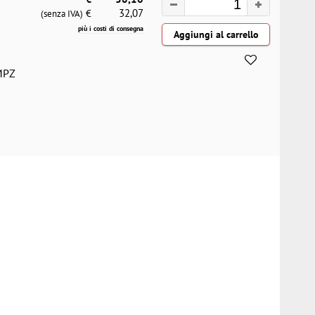
32,07
€
(senza IVA)
più i costi di consegna
MPZ