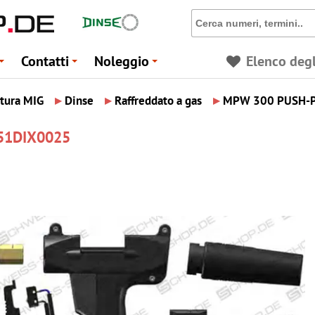
Contatti
Noleggio
Elenco degl
+
+
+
▸
▸
▸
atura MIG
Dinse
Raffreddato a gas
MPW 300 PUSH-PU
551DIX0025