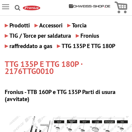
Icon
Icon Menu
▸
▸
▸
Prodotti
Accessori
Torcia
▸
▸
TIG / Torce per saldatura
Fronius
▸
▸
raffreddato a gas
TTG 135P E TTG 180P
TTG 135P E TTG 180P ·
2176TTG0010
Fronius - TTB 160P e TTG 135P Parti di usura
(avvitate)