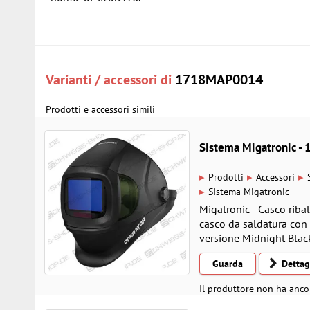
Varianti / accessori di
1718MAP0014
Prodotti e accessori simili
Sistema Migatronic 
▸
▸
▸
Prodotti
Accessori
▸
Sistema Migatronic
Migatronic - Casco riba
casco da saldatura con 
versione Midnight Black
Guarda
Dettag
Il produttore non ha anco