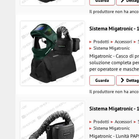
Guarda
Dettag
Il produttore non ha anco
Sistema Migatronic 
▸
▸
▸
Prodotti
Accessori
▸
Sistema Migatronic
Migatronic - Casco di 
soluzione completa per
per operatore e mascher
Guarda
Dettag
Il produttore non ha anco
Sistema Migatronic 
▸
▸
▸
Prodotti
Accessori
▸
Sistema Migatronic
Migatronic - L'unità PA