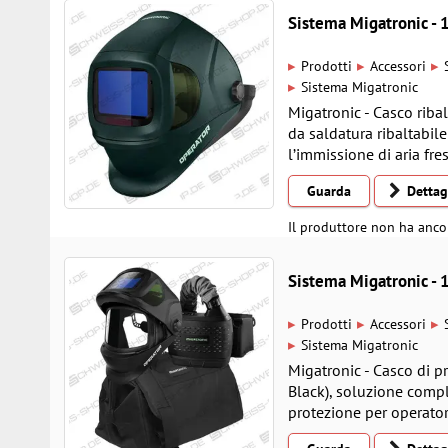
Sistema Migatronic 
▸
▸
▸
Prodotti
Accessori
▸
Sistema Migatronic
Migatronic - Casco riba
da saldatura ribaltabile
l’immissione di aria fre
Guarda
Dettag
Il produttore non ha anco
Sistema Migatronic 
▸
▸
▸
Prodotti
Accessori
▸
Sistema Migatronic
Migatronic - Casco di 
Black), soluzione compl
protezione per operator