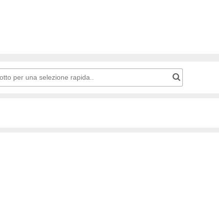
carrello della spesa: Numero di prodotto per una selezione rapida..