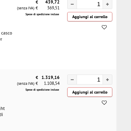
€
439,72
369,51
€
(senza IVA)
Spese di spedizione incluse
, casco
er
€
1.319,16
1.108,54
€
(senza IVA)
Spese di spedizione incluse
ght
di