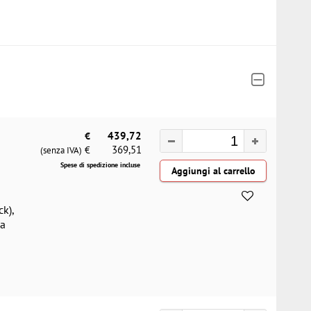
€
439,72
369,51
€
(senza IVA)
Spese di spedizione incluse
k),
la