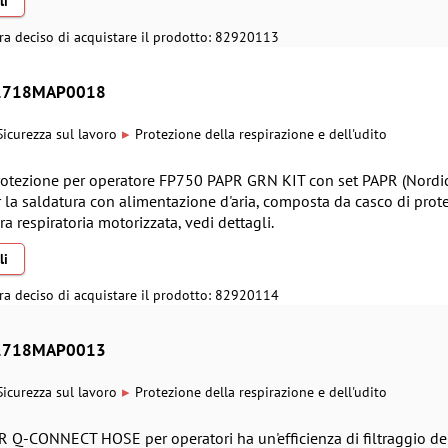
li
ra deciso di acquistare il prodotto: 82920113
- 1718MAP0018
▸
Sicurezza sul lavoro
Protezione della respirazione e dell'udito
protezione per operatore FP750 PAPR GRN KIT con set PAPR (Nordic
 la saldatura con alimentazione d'aria, composta da casco di prot
a respiratoria motorizzata, vedi dettagli.
li
ra deciso di acquistare il prodotto: 82920114
- 1718MAP0013
▸
Sicurezza sul lavoro
Protezione della respirazione e dell'udito
PR Q-CONNECT HOSE per operatori ha un'efficienza di filtraggio de