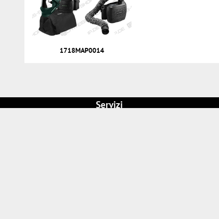
1718MAP0014
Servizi
Conto cliente
Ordine diretto
Notizie e assistenza
Riparazioni e assistenza
Affitti
Procedura d'ordine
Pagamento e spedizione