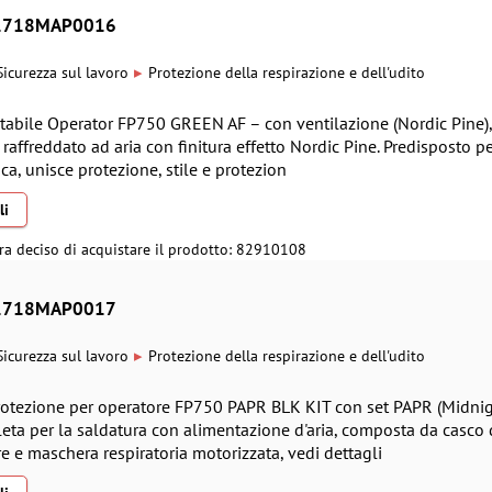
- 1718MAP0016
▸
Sicurezza sul lavoro
Protezione della respirazione e dell'udito
ltabile Operator FP750 GREEN AF – con ventilazione (Nordic Pine)
 raffreddato ad aria con finitura effetto Nordic Pine. Predisposto p
sca, unisce protezione, stile e protezion
li
ra deciso di acquistare il prodotto: 82910108
- 1718MAP0017
▸
Sicurezza sul lavoro
Protezione della respirazione e dell'udito
protezione per operatore FP750 PAPR BLK KIT con set PAPR (Midni
eta per la saldatura con alimentazione d'aria, composta da casco 
e e maschera respiratoria motorizzata, vedi dettagli