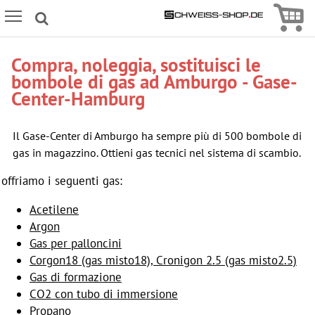
Icon
Icon Menu
Compra, noleggia, sostituisci le
bombole di gas ad Amburgo - Gase-
Center-Hamburg
Il Gase-Center di Amburgo ha sempre più di 500 bombole di
gas in magazzino. Ottieni gas tecnici nel sistema di scambio.
offriamo i seguenti gas:
Acetilene
Argon
Gas per palloncini
Corgon18 (gas misto18), Cronigon 2.5 (gas misto2.5)
Gas di formazione
CO2 con tubo di immersione
Propano