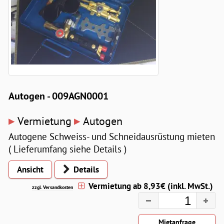
Autogen - 009AGN0001
▸
▸
Vermietung
Autogen
Autogene Schweiss- und Schneidausrüstung mieten
( Lieferumfang siehe Details )
Ansicht
Details
Vermietung ab 8,93€ (inkl. MwSt.)
zzgl. Versandkosten