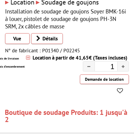
▸
▸
Location
Soudage de goujons
Installation de soudage de goujons Soyer BMK-16i
à louer, pistolet de soudage de goujons PH-3N
SRM, 2x câbles de masse
Vue
Détails
N° de fabricant : P01340 / P02245
Location à partir de 41,65€ (Taxes incluses)
ais de livraison
rais d'encombrement
Boutique de soudage Produits: 1 jusqu'à
2