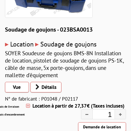
Soudage de goujons - 023BSA0013
▸
▸
Location
Soudage de goujons
SOYER Soudeuse de goujons BMS-8N Installation
de location, pistolet de soudage de goujons PS-1K,
câble de masse, 5x porte-goujons, dans une
mallette d'équipement
Vue
Détails
N° de fabricant : P01048 / P02117
Location à partir de 27,37€ (Taxes incluses)
rais de livraison
rais d'encombrement