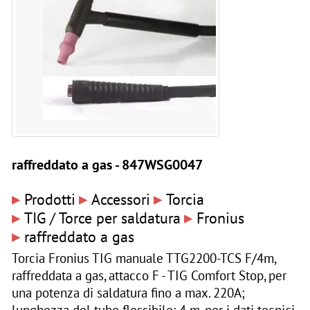
raffreddato a gas - 847WSG0047
▸
▸
▸
Prodotti
Accessori
Torcia
▸
▸
TIG / Torce per saldatura
Fronius
▸
raffreddato a gas
Torcia Fronius TIG manuale TTG2200-TCS F/4m,
raffreddata a gas, attacco F - TIG Comfort Stop, per
una potenza di saldatura fino a max. 220A;
lunghezza del tubo flessibile: 4 m, per i dati tecnici