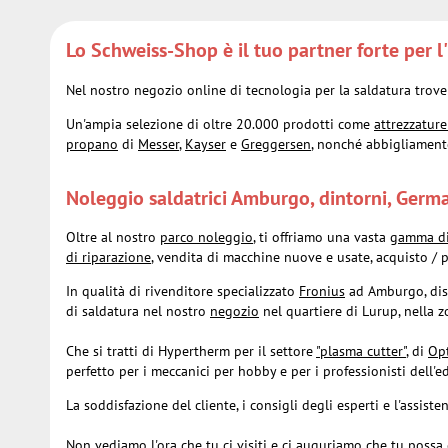
Lo Schweiss-Shop è il tuo partner forte per l'i
Nel nostro negozio online di tecnologia per la saldatura trovera
Un'ampia selezione di oltre 20.000 prodotti come
attrezzature
propano
di
Messer
,
Kayser
e
Greggersen
, nonché abbigliament
Noleggio saldatrici Amburgo, dintorni, Germ
Oltre al nostro
parco noleggio
, ti offriamo una vasta
gamma di
di riparazione
, vendita di macchine nuove e usate, acquisto /
In qualità di rivenditore specializzato
Fronius
ad Amburgo, disp
di saldatura nel nostro
negozio
nel quartiere di Lurup, nella 
Che si tratti di Hypertherm per il settore
"plasma cutter"
, di
Opt
perfetto per i meccanici per hobby e per i professionisti dell'ed
La soddisfazione del cliente, i consigli degli esperti e l'assi
Non vediamo l'ora che tu ci visiti e ci auguriamo che tu possa d