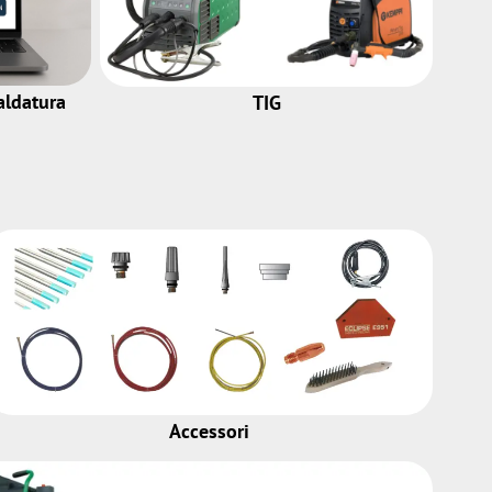
aldatura
TIG
Accessori