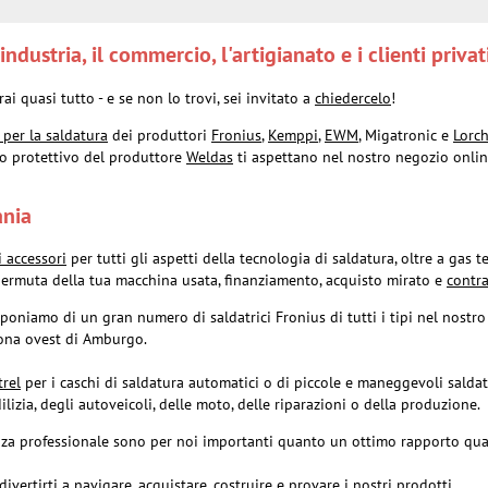
ndustria, il commercio, l'artigianato e i clienti privat
i quasi tutto - e se non lo trovi, sei invitato a
chiedercelo
!
 per la saldatura
dei produttori
Fronius
,
Kemppi
,
EWM
, Migatronic e
Lorc
o protettivo del produttore
Weldas
ti aspettano nel nostro negozio onlin
ania
 accessori
per tutti gli aspetti della tecnologia di saldatura, oltre a gas 
 permuta della tua macchina usata, finanziamento, acquisto mirato e
contra
oniamo di un gran numero di saldatrici Fronius di tutti i tipi nel nostro 
zona ovest di Amburgo.
rel
per i caschi di saldatura automatici o di piccole e maneggevoli saldat
ilizia, degli autoveicoli, delle moto, delle riparazioni o della produzione.
stenza professionale sono per noi importanti quanto un ottimo rapporto qua
ivertirti a navigare, acquistare, costruire e provare i nostri prodotti.