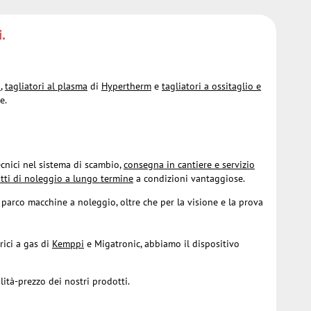
i.
h
,
tagliatori al plasma
di
Hypertherm
e
tagliatori a ossitaglio e
e.
tecnici nel sistema di scambio,
consegna in cantiere e servizio
tti di noleggio a lungo termine
a condizioni vantaggiose.
parco macchine a noleggio, oltre che per la visione e la prova
rici a gas di
Kemppi
e Migatronic, abbiamo il dispositivo
lità-prezzo dei nostri prodotti.