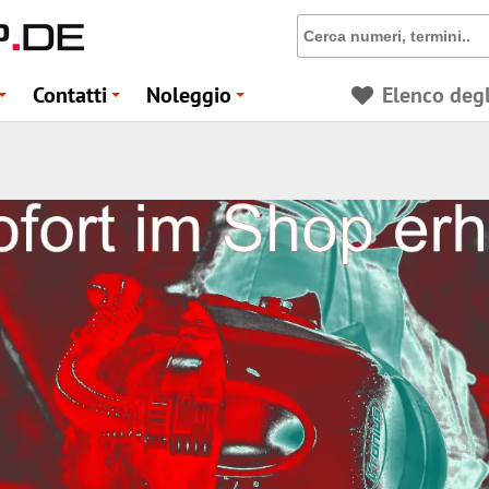
Contatti
Noleggio
Elenco degl
+
+
+