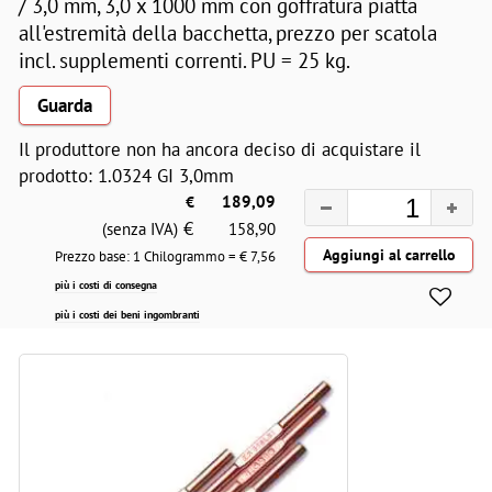
/ 3,0 mm, 3,0 x 1000 mm con goffratura piatta
all'estremità della bacchetta, prezzo per scatola
incl. supplementi correnti. PU = 25 kg.
Guarda
Il produttore non ha ancora deciso di acquistare il
prodotto: 1.0324 GI 3,0mm
€
189,09
€
(senza IVA)
158,90
Prezzo base: 1 Chilogrammo = €
7,56
più i costi di consegna
più i costi dei beni ingombranti