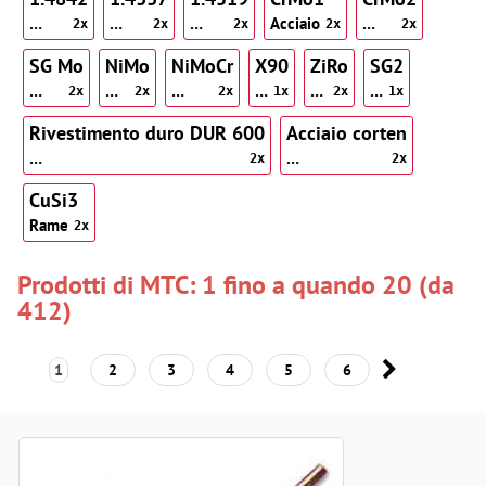
…
…
…
Acciaio
…
2x
2x
2x
2x
2x
SG Mo
NiMo
NiMoCr
X90
ZiRo
SG2
…
…
…
…
…
…
2x
2x
2x
1x
2x
1x
Rivestimento duro DUR 600
Acciaio corten
…
…
2x
2x
CuSi3
Rame
2x
Prodotti di MTC: 1 fino a quando 20 (da
412)
1
2
3
4
5
6