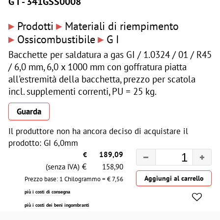
G I - 341GSS0008
▸
▸
Prodotti
Materiali di riempimento
▸
▸
Ossicombustibile
G I
Bacchette per saldatura a gas GI / 1.0324 / 01 / R45
/ 6,0 mm, 6,0 x 1000 mm con goffratura piatta
all'estremità della bacchetta, prezzo per scatola
incl. supplementi correnti, PU = 25 kg.
Guarda
Il produttore non ha ancora deciso di acquistare il
prodotto: GI 6,0mm
€
189,09
€
(senza IVA)
158,90
Prezzo base: 1 Chilogrammo = €
7,56
più i costi di consegna
più i costi dei beni ingombranti