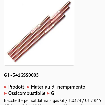
G I - 341GSS0005
▸
▸
Prodotti
Materiali di riempimento
▸
▸
Ossicombustibile
G I
Bacchette per saldatura a gas GI / 1.0324 / 01 / R45