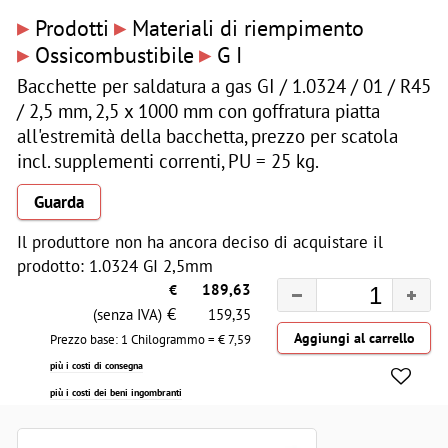
▸
▸
Prodotti
Materiali di riempimento
▸
▸
Ossicombustibile
G I
Bacchette per saldatura a gas GI / 1.0324 / 01 / R45
/ 2,5 mm, 2,5 x 1000 mm con goffratura piatta
all'estremità della bacchetta, prezzo per scatola
incl. supplementi correnti, PU = 25 kg.
Guarda
Il produttore non ha ancora deciso di acquistare il
prodotto: 1.0324 GI 2,5mm
€
189,63
€
(senza IVA)
159,35
Prezzo base: 1 Chilogrammo = €
7,59
più i costi di consegna
più i costi dei beni ingombranti