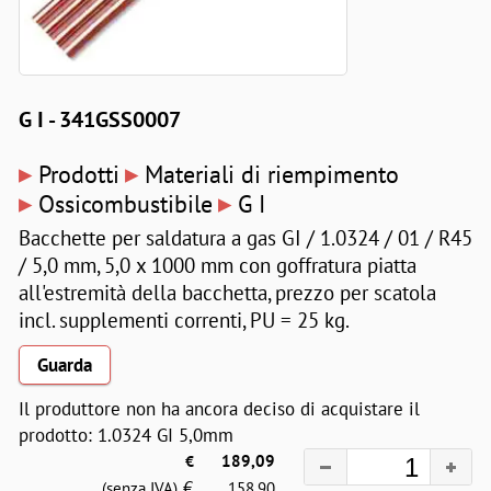
G I - 341GSS0007
▸
▸
Prodotti
Materiali di riempimento
▸
▸
Ossicombustibile
G I
Bacchette per saldatura a gas GI / 1.0324 / 01 / R45
/ 5,0 mm, 5,0 x 1000 mm con goffratura piatta
all'estremità della bacchetta, prezzo per scatola
incl. supplementi correnti, PU = 25 kg.
Guarda
Il produttore non ha ancora deciso di acquistare il
prodotto: 1.0324 GI 5,0mm
€
189,09
€
(senza IVA)
158,90