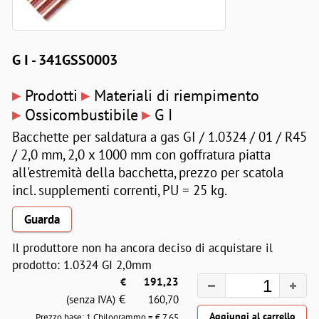
G I - 341GSS0003
▸
▸
Prodotti
Materiali di riempimento
▸
▸
Ossicombustibile
G I
Bacchette per saldatura a gas GI / 1.0324 / 01 / R45
/ 2,0 mm, 2,0 x 1000 mm con goffratura piatta
all'estremità della bacchetta, prezzo per scatola
incl. supplementi correnti, PU = 25 kg.
Guarda
Il produttore non ha ancora deciso di acquistare il
prodotto: 1.0324 GI 2,0mm
€
191,23
€
(senza IVA)
160,70
Prezzo base: 1 Chilogrammo = €
7,65