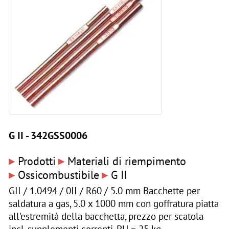
G II - 342GSS0006
▸
▸
Prodotti
Materiali di riempimento
▸
▸
Ossicombustibile
G II
GII / 1.0494 / 0II / R60 / 5.0 mm Bacchette per
saldatura a gas, 5.0 x 1000 mm con goffratura piatta
all'estremità della bacchetta, prezzo per scatola
incl. supplementi correnti, PU = 25 kg.