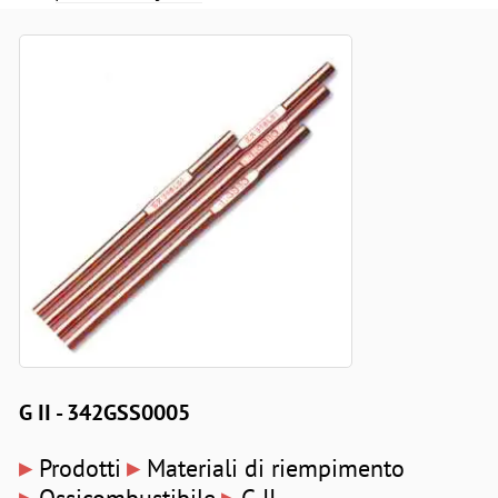
G II - 342GSS0005
▸
▸
Prodotti
Materiali di riempimento
▸
▸
Ossicombustibile
G II