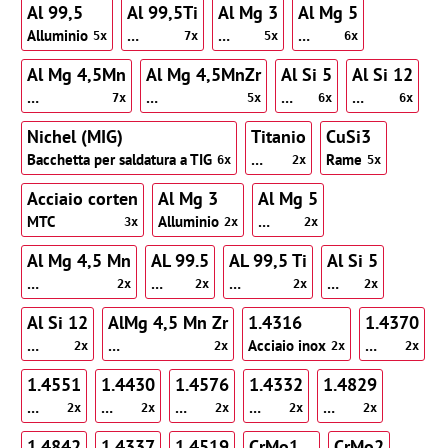
Al 99,5
Al 99,5Ti
Al Mg 3
Al Mg 5
Alluminio
…
…
…
5x
7x
5x
6x
Al Mg 4,5Mn
Al Mg 4,5MnZr
Al Si 5
Al Si 12
…
…
…
…
7x
5x
6x
6x
Nichel (MIG)
Titanio
CuSi3
Bacchetta per saldatura a TIG
…
Rame
6x
2x
5x
Acciaio corten
Al Mg 3
Al Mg 5
MTC
Alluminio
…
3x
2x
2x
Al Mg 4,5 Mn
AL 99.5
AL 99,5 Ti
Al Si 5
…
…
…
…
2x
2x
2x
2x
Al Si 12
AlMg 4,5 Mn Zr
1.4316
1.4370
…
…
Acciaio inox
…
2x
2x
2x
2x
1.4551
1.4430
1.4576
1.4332
1.4829
…
…
…
…
…
2x
2x
2x
2x
2x
1.4842
1.4337
1.4519
CrMo1
CrMo2