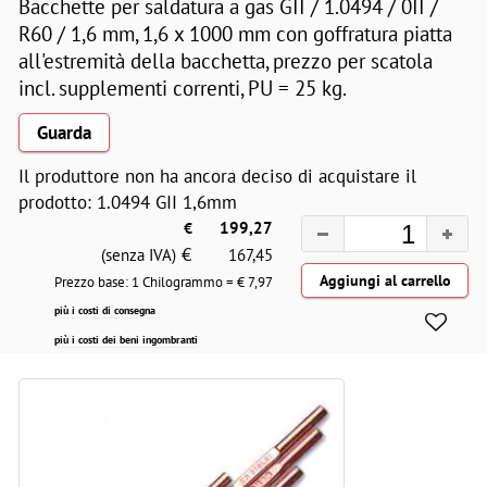
Bacchette per saldatura a gas GII / 1.0494 / 0II /
R60 / 1,6 mm, 1,6 x 1000 mm con goffratura piatta
all'estremità della bacchetta, prezzo per scatola
incl. supplementi correnti, PU = 25 kg.
Guarda
Il produttore non ha ancora deciso di acquistare il
prodotto: 1.0494 GII 1,6mm
€
199,27
€
(senza IVA)
167,45
Prezzo base: 1 Chilogrammo = €
7,97
più i costi di consegna
più i costi dei beni ingombranti