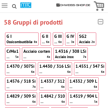
Icon
Icon Menu
58 Gruppi di prodotti
G I
G II
G III
G IV
SG2
Ossicombustibile
…
…
…
Acciaio
8x
6x
6x
3x
2x
CrMo1
Acciaio corten
1.4316 / 308 LSi
…
…
Acciaio inox
5x
4x
7x
1.4370 / 307Si
1.4430 / 316 LSi
1.4551 / 347 Si
…
…
…
6x
6x
6x
1.4576 / 318 Si
1.4337 / 312
1.4332 / 309 L
…
…
…
7x
6x
6x
1.4829 / 309 Si
1.4842 / 310
1.4519 / 904 L
…
…
…
6x
6x
5x