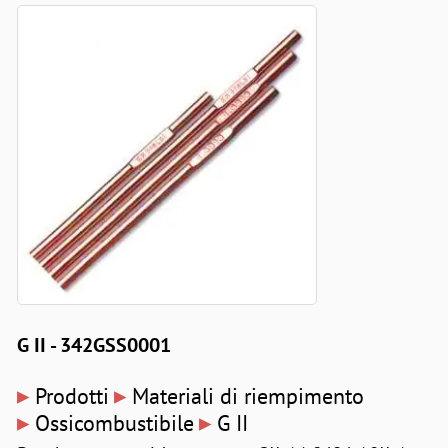
G II - 342GSS0001
▸
▸
Prodotti
Materiali di riempimento
▸
▸
Ossicombustibile
G II