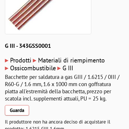
G III - 343GSS0001
▸
▸
Prodotti
Materiali di riempimento
▸
▸
Ossicombustibile
G III
Bacchette per saldatura a gas GIII / 1.6215 / 0III /
R60-G / 1.6 mm, 1.6 x 1000 mm con goffratura
piatta all'estremità della bacchetta, prezzo per
scatola incl. supplementi attuali, PU = 25 kg.
Guarda
Il produttore non ha ancora deciso di acquistare il
prodotto: 1.6215 GIII 1,6mm