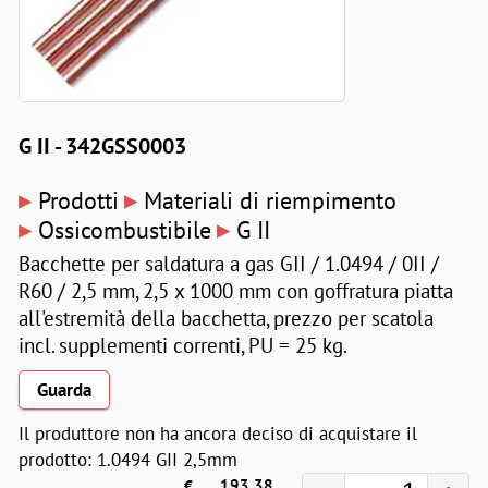
G II - 342GSS0003
▸
▸
Prodotti
Materiali di riempimento
▸
▸
Ossicombustibile
G II
Bacchette per saldatura a gas GII / 1.0494 / 0II /
R60 / 2,5 mm, 2,5 x 1000 mm con goffratura piatta
all'estremità della bacchetta, prezzo per scatola
incl. supplementi correnti, PU = 25 kg.
Guarda
Il produttore non ha ancora deciso di acquistare il
prodotto: 1.0494 GII 2,5mm
€
193,38