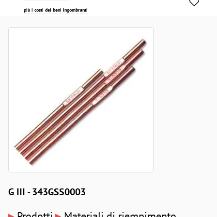
più i costi dei beni ingombranti
G III - 343GSS0003
▸
▸
Prodotti
Materiali di riempimento