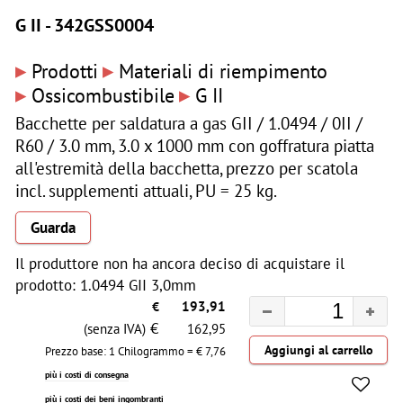
G II - 342GSS0004
▸
▸
Prodotti
Materiali di riempimento
▸
▸
Ossicombustibile
G II
Bacchette per saldatura a gas GII / 1.0494 / 0II /
R60 / 3.0 mm, 3.0 x 1000 mm con goffratura piatta
all'estremità della bacchetta, prezzo per scatola
incl. supplementi attuali, PU = 25 kg.
Guarda
Il produttore non ha ancora deciso di acquistare il
prodotto: 1.0494 GII 3,0mm
€
193,91
€
(senza IVA)
162,95
Prezzo base: 1 Chilogrammo = €
7,76
più i costi di consegna
più i costi dei beni ingombranti