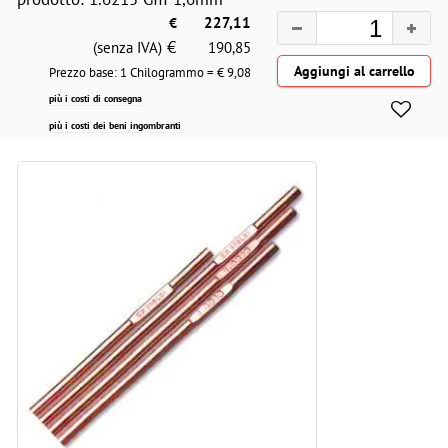
€
227,11
€
(senza IVA)
190,85
Prezzo base: 1 Chilogrammo = €
9,08
più i costi di consegna
più i costi dei beni ingombranti