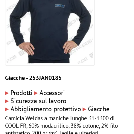
Giacche - 253JAN0185
▸
▸
Prodotti
Accessori
▸
Sicurezza sul lavoro
▸
▸
Abbigliamento protettivo
Giacche
Camicia Weldas a maniche lunghe 31-1300 di
COOL FR, 60% modacrilico, 38% cotone, 2% filo
antistatico, 200 gr./m². Taglie e ulteriori