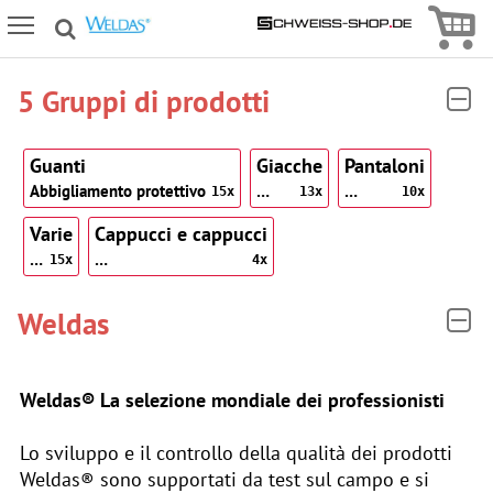
Icon
Icon Menu
5 Gruppi di prodotti
Guanti
Giacche
Pantaloni
Abbigliamento protettivo
…
…
15x
13x
10x
Varie
Cappucci e cappucci
…
…
15x
4x
Weldas
Weldas® La selezione mondiale dei professionisti
Lo sviluppo e il controllo della qualità dei prodotti
Weldas® sono supportati da test sul campo e si