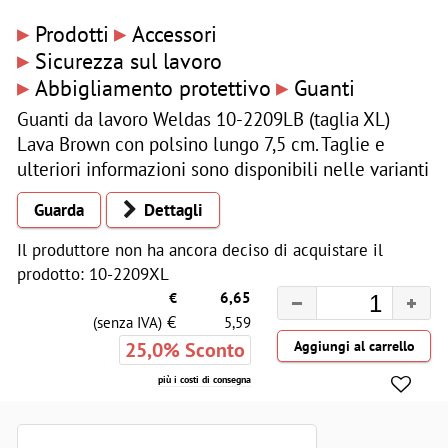
▸
▸
Prodotti
Accessori
▸
Sicurezza sul lavoro
▸
▸
Abbigliamento protettivo
Guanti
Guanti da lavoro Weldas 10-2209LB (taglia XL)
Lava Brown con polsino lungo 7,5 cm. Taglie e
ulteriori informazioni sono disponibili nelle varianti
Guarda
Dettagli
Il produttore non ha ancora deciso di acquistare il
prodotto: 10-2209XL
€
6,65
€
(senza IVA)
5,59
25,0% Sconto
più i costi di consegna