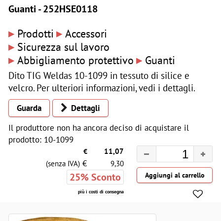
Guanti - 252HSE0118
▸
▸
Prodotti
Accessori
▸
Sicurezza sul lavoro
▸
▸
Abbigliamento protettivo
Guanti
Dito TIG Weldas 10-1099 in tessuto di silice e
velcro. Per ulteriori informazioni, vedi i dettagli.
Guarda
Dettagli
Il produttore non ha ancora deciso di acquistare il
prodotto: 10-1099
€
11,07
€
(senza IVA)
9,30
25% Sconto
più i costi di consegna