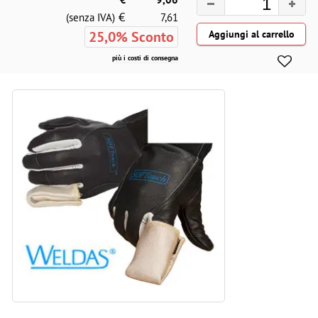
€
(senza IVA)
7,61
25,0% Sconto
più i costi di consegna